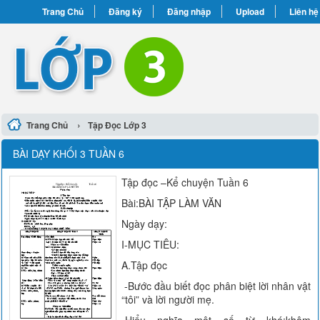
Trang Chủ
Đăng ký
Đăng nhập
Upload
Liên hệ
›
Trang Chủ
Tập Đọc Lớp 3
BÀI DẠY KHỐI 3 TUẦN 6
Tập đọc –Kể chuyện Tuần 6
Bài:BÀI TẬP LÀM VĂN
Ngày dạy:
I-MỤC TIÊU:
A.Tập đọc
-Bước đầu biết đọc phân biệt lời nhân vật
“tôi” và lời người mẹ.