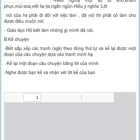
-Hiểu nghĩa một số từ khó:khâm
phục,mùi soa,viết lia lịa,ngắn ngủn.Hiểu ý nghĩa :Lời
nói của hs phải đi đôi với việc làm , đã nói thì phải cố làm cho
được điều muốn nói
- Giáo dục HS biết làm những gì mình đã nói.
B.Kể chuyện
-Biết sắp xếp các tranh (sgk) theo đúng thứ tự và kể lại được một
đoạn của câu chuyện dựa vào tranh minh hạ
-Kể lại một đoạn câu chuyện bằng lời của mình
-Nghe được bạn kể và nhận xét lời kể của bạn