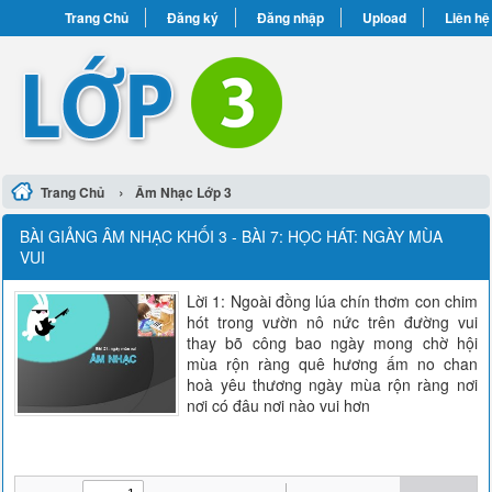
Trang Chủ
Đăng ký
Đăng nhập
Upload
Liên hệ
›
Trang Chủ
Âm Nhạc Lớp 3
BÀI GIẢNG ÂM NHẠC KHỐI 3 - BÀI 7: HỌC HÁT: NGÀY MÙA
VUI
Lời 1: Ngoài đồng lúa chín thơm con chim
hót trong vườn nô nức trên đường vui
thay bõ công bao ngày mong chờ hội
mùa rộn ràng quê hương ấm no chan
hoà yêu thương ngày mùa rộn ràng nơi
nơi có đâu nơi nào vui hơn