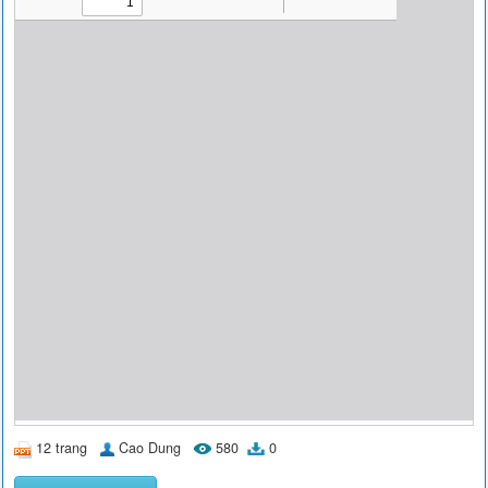
12 trang
Cao Dung
580
0