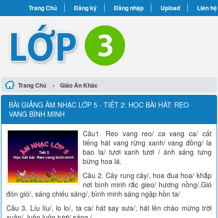
Trang Chủ
Đăng ký
Đăng nhập
Upload
Liên hệ
›
Trang Chủ
Giáo Án Khác
BÀI GIẢNG ÂM NHẠC LỚP 5 - TIẾT 2: HỌC BÀI HÁT: REO
VANG BÌNH MINH
Câu1. Reo vang reo/ ca vang ca/ cất
tiếng hát vang rừng xanh/ vang đồng/ la
bao la/ tươi xanh tươi / ánh sáng tưng
bừng hoa lá.
Câu 2. Cây rung cây/, hoa đua hoa/ khắp
nơi bình minh rắc gieo/ hương nồng/.Gió
đón gió/, sáng chiếu sáng/, bình minh sáng ngập hồn ta/
Câu 3. Líu líu/, lo lo/, ta ca/ hát say sưa/, hát lên chào mừng trời
xuân/, luôn luôn tươi/ sáng./