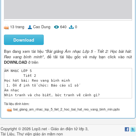
13 trang
Cao Dung
640
0
Download
Bạn đang xem tài liệu
"Bài giảng Âm nhạc Lớp 5 - Tiết 2: Học bài hát:
Reo vang bình minh"
, để tải tài liệu gốc về máy bạn click vào nút
DOWNLOAD
ở trên
ÂM NHẠC LỚP 5 

	 Tiết 2 

Học hát bài: Reo vang bình minh 

 1. Ổn đ ịnh tổ chức: Báo cáo sĩ số 

Âm nhạc 

Nhìn tranh và cho biết, bức tranh vẽ cảnh gì? 

Âm nhạc 

Tài liệu đính kèm:
Nhạc và lời: Lưu Hữu Phước 

bai_giang_am_nhac_lop_5_tiet_2_hoc_bai_hat_reo_vang_binh_min.pptx
Âm nhạc 

Tiết 2: Học bài hát-Reo vang bình minh 

Nhạc sĩ Lưu Hữu Phước (1921-1989) quê ở huyện Ô Môn (Cần Thơ) 
Âm nhạc 

Copyright © 2026 Lop3.net -
Giáo án điện tử lớp 3
,
Tiết 2: Học bài hát-Reo vang bình minh 

Tài Liệu
,
Thư viện giáo án mầm non
Nhạc và lời: Lưu Hữu Phước 
