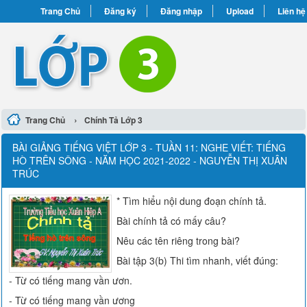
Trang Chủ
Đăng ký
Đăng nhập
Upload
Liên hệ
›
Trang Chủ
Chính Tả Lớp 3
BÀI GIẢNG TIẾNG VIỆT LỚP 3 - TUẦN 11: NGHE VIẾT: TIẾNG
HÒ TRÊN SÔNG - NĂM HỌC 2021-2022 - NGUYỄN THỊ XUÂN
TRÚC
* Tìm hiểu nội dung đoạn chính tả.
Bài chính tả có mấy câu?
Nêu các tên riêng trong bài?
Bài tập 3(b) Thi tìm nhanh, viết đúng:
- Từ có tiếng mang vần ươn.
- Từ có tiếng mang vần ương