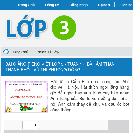
Trang Chủ
Đăng ký
Đăng nhập
Upload
Liên hệ
›
Trang Chủ
Chính Tả Lớp 3
BÀI GIẢNG TIẾNG VIỆT LỚP 3 - TUẦN 17, BÀI: ÂM THANH
THÀNH PHỐ - VŨ THỊ PHƯƠNG ĐÔNG
Hải đã ra Cẩm Phả nhận công tác. Mỗi
dịp về Hà Nội, Hải thích ngồi lặng hàng
giờ để nghe bạn anh trình bày bản nhạc
Ánh trăng của Bét-tô-ven bằng đàn pi-a-
nô. Anh cảm thấy dễ chịu và đầu óc bớt
căng thẳng.