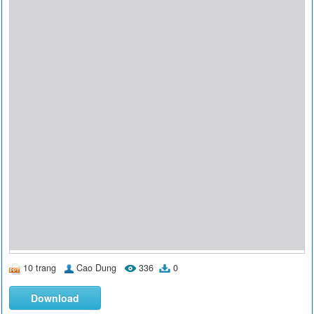
10 trang
Cao Dung
336
0
Download