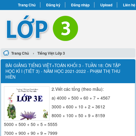
Trang Chủ
Đăng ký
Đăng nhập
Upload
Liên hệ
›
Trang Chủ
Tiếng Việt Lớp 3
BÀI GIẢNG TIẾNG VIỆT+TOÁN KHỐI 3 - TUẦN 18: ÔN TẬP
HỌC KÌ I (TIẾT 3) - NĂM HỌC 2021-2022 - PHẠM THỊ THU
HIỀN
2.Viết các tổng (theo mẫu):
a) 4000 + 500 + 60 + 7 = 4567
3000 + 600 + 10 + 2 = 3612
8000 + 100 + 50 + 9 = 8159
5000 + 500 + 50 + 5 = 5555
7000 + 900 + 90 + 9 = 7999