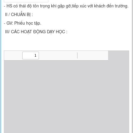
- HS có thái độ tôn trọng khi gặp gỡ,tiếp xúc với khách đến trường.
II / CHUẨN BỊ :
- GV: Phiếu học tập.
III/ CÁC HOẠT ĐỘNG DẠY HỌC :