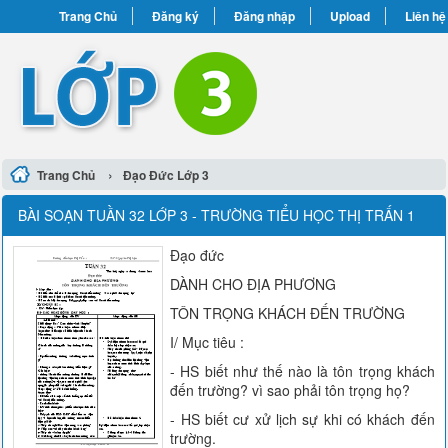
Trang Chủ
Đăng ký
Đăng nhập
Upload
Liên hệ
›
Trang Chủ
Đạo Đức Lớp 3
BÀI SOẠN TUẦN 32 LỚP 3 - TRƯỜNG TIỂU HỌC THỊ TRẤN 1
Đạo đức
DÀNH CHO ĐỊA PHƯƠNG
TÔN TRỌNG KHÁCH ĐẾN TRƯỜNG
I/ Mục tiêu :
- HS biết như thế nào là tôn trọng khách
đến trường? vì sao phải tôn trọng họ?
- HS biết cư xử lịch sự khi có khách đến
trường.