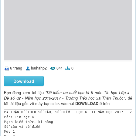
6 trang
haihahp2
841
0
Download
Bạn đang xem tài liệu
"Đề kiểm tra cuối học kì II môn Tin học Lớp 4 -
Đề số 02 - Năm học 2016-2017 - Trường Tiểu học xã Thân Thuộc"
, để
tải tài liệu gốc về máy bạn click vào nút
DOWNLOAD
ở trên
MA TRẬN ĐỀ THEO SỐ CÂU, SỐ ĐIỂM - HỌC KÌ II NĂM HỌC 2017 - 201
Môn: Tin học 4

Mạch kiến thức, kĩ năng

Số câu và số điểm

Mức 1
