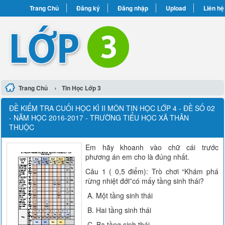
Trang Chủ
Đăng ký
Đăng nhập
Upload
Liên hệ
›
Trang Chủ
Tin Học Lớp 3
ĐỀ KIỂM TRA CUỐI HỌC KÌ II MÔN TIN HỌC LỚP 4 - ĐỀ SỐ 02
- NĂM HỌC 2016-2017 - TRƯỜNG TIỂU HỌC XÃ THÂN
THUỘC
Em hãy khoanh vào chữ cái trước
phương án em cho là đúng nhất.
Câu 1 ( 0,5 điểm): Trò chơi “Khám phá
rừng nhiệt đới”có mấy tầng sinh thái?
A. Một tầng sinh thái
B. Hai tầng sinh thái
C. Ba tầng sinh thái