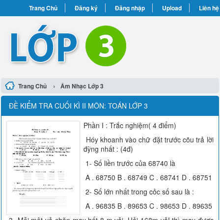
Trang Chủ
Đăng ký
Đăng nhập
Upload
Liên hệ
›
Trang Chủ
Âm Nhạc Lớp 3
ĐỀ KIỂM TRA CUỐI KÌ II MÔN: TOÁN LỚP 3
Phần I : Trắc nghiệm( 4 điểm)
Hóy khoanh vào chữ đặt trước cõu trả lời
đỳng nhất : (4đ)
1- Số liền trước của 68740 là
A . 68750 B . 68749 C . 68741 D . 68751
2- Số lớn nhất trong cỏc số sau là :
A . 96835 B . 89653 C . 98653 D . 89635