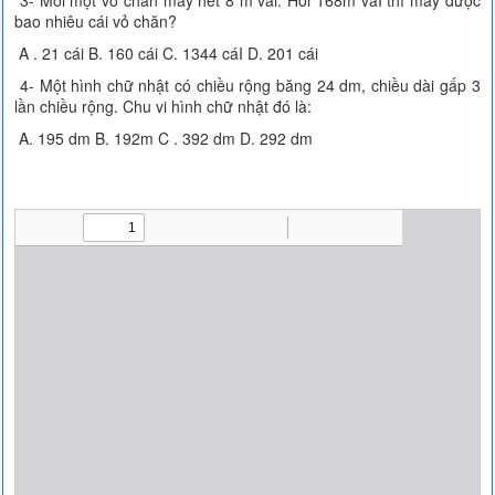
3- Mỗi một vỏ chăn may hết 8 m vải. Hỏi 168m vảI thì may được
bao nhiêu cái vỏ chăn?
A . 21 cái B. 160 cái C. 1344 cáI D. 201 cái
4- Một hình chữ nhật có chiều rộng băng 24 dm, chiều dài gấp 3
lần chiều rộng. Chu vi hình chữ nhật đó là:
A. 195 dm B. 192m C . 392 dm D. 292 dm