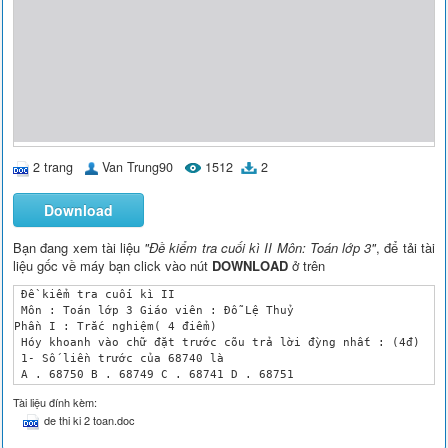
2 trang
Van Trung90
1512
2
Download
Bạn đang xem tài liệu
"Đề kiểm tra cuối kì II Môn: Toán lớp 3"
, để tải tài
liệu gốc về máy bạn click vào nút
DOWNLOAD
ở trên
 Đề kiểm tra cuối kì II

 Môn : Toán lớp 3 Giáo viên : Đỗ Lệ Thuỷ

Phần I : Trắc nghiệm( 4 điểm)

 Hóy khoanh vào chữ đặt trước cõu trả lời đỳng nhất : (4đ)

 1- Số liền trước của 68740 là 

 A . 68750 B . 68749 C . 68741 D . 68751

 2- Số lớn nhất trong cỏc số sau là :

Tài liệu đính kèm:
 A . 96835 B . 89653 C . 98653 D . 89635

de thi ki 2 toan.doc
 3- Mỗi một vỏ chăn may hết 8 m vải. Hỏi 168m vảI thì may được
 A . 21 cái B. 160 cái C. 1344 cáI D. 201 cái 
