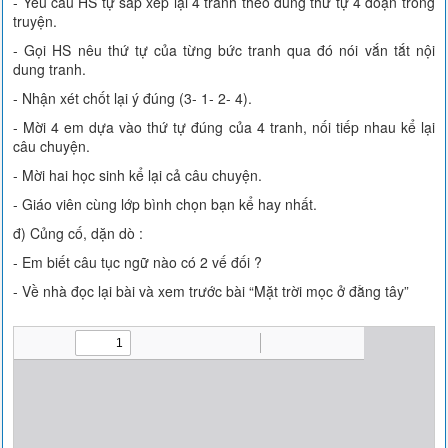
- Yêu cầu HS tự sắp xếp lại 4 tranh theo đúng thứ tự 4 đoạn trong
truyện.
- Gọi HS nêu thứ tự của từng bức tranh qua đó nói vắn tắt nội
dung tranh.
- Nhận xét chốt lại ý đúng (3- 1- 2- 4).
- Mời 4 em dựa vào thứ tự đúng của 4 tranh, nối tiếp nhau kể lại
câu chuyện.
- Mời hai học sinh kể lại cả câu chuyện.
- Giáo viên cùng lớp bình chọn bạn kể hay nhất.
đ) Củng cố, dặn dò :
- Em biết câu tục ngữ nào có 2 vế đối ?
- Về nhà đọc lại bài và xem trước bài “Mặt trời mọc ở đằng tây”