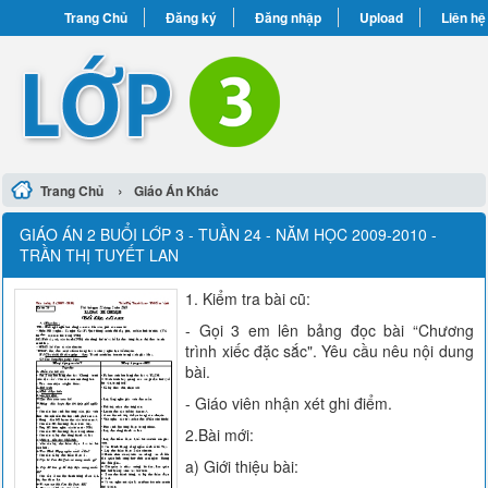
Trang Chủ
Đăng ký
Đăng nhập
Upload
Liên hệ
›
Trang Chủ
Giáo Án Khác
GIÁO ÁN 2 BUỔI LỚP 3 - TUẦN 24 - NĂM HỌC 2009-2010 -
TRẦN THỊ TUYẾT LAN
1. Kiểm tra bài cũ:
- Gọi 3 em lên bảng đọc bài “Chương
trình xiếc đặc sắc". Yêu cầu nêu nội dung
bài.
- Giáo viên nhận xét ghi điểm.
2.Bài mới:
a) Giới thiệu bài: