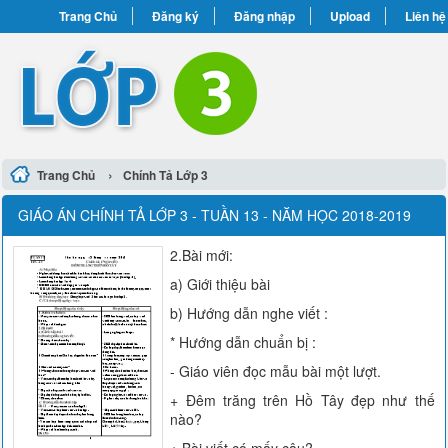
Trang Chủ
Đăng ký
Đăng nhập
Upload
Liên hệ
›
Trang Chủ
Chính Tả Lớp 3
GIÁO ÁN CHÍNH TẢ LỚP 3 - TUẦN 13 - NĂM HỌC 2018-2019
2.Bài mới:
a) Giới thiệu bài
b) Hướng dẫn nghe viết :
* Hướng dẫn chuẩn bị :
- Giáo viên đọc mẫu bài một lượt.
+ Đêm trăng trên Hồ Tây đẹp như thế
nào?