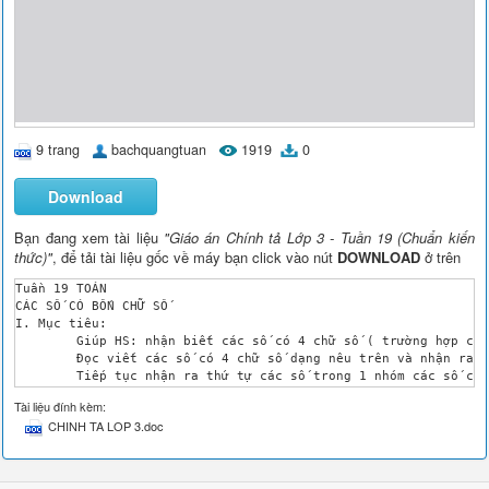
9 trang
bachquangtuan
1919
0
Download
Bạn đang xem tài liệu
"Giáo án Chính tả Lớp 3 - Tuần 19 (Chuẩn kiến
thức)"
, để tải tài liệu gốc về máy bạn click vào nút
DOWNLOAD
ở trên
Tuần 19 TOÁN	

CÁC SỐ CÓ BỐN CHỮ SỐ

I. Mục tiêu:

	Giúp HS: nhận biết các số có 4 chữ số ( trường hợp chữ số hàng đơn vị, hàng chục, hàng trăm là 0 ).

	Đọc viết các số có 4 chữ số dạng nêu trên và nhận ra chữ số 0 còn dùng để chỉ không có đơn vị nào ở hàng nào đó của số có 4 chữ số.

	Tiếp tục nhận ra thứ tự các số trong 1 nhóm các số có 4 chữ số.

II. Đồ dùng dạy học:

Tài liệu đính kèm:
	Bảng phụ kẻ bảng ở bài học thực hành số 1.

CHINH TA LOP 3.doc
III. Các hoạt động dạy học chủ yếu:

Hoạt động của thầy

Hoạt động của trò

Ổn định:
