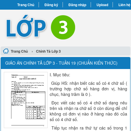
Trang Chủ
Đăng ký
Đăng nhập
Upload
Liên hệ
›
Trang Chủ
Chính Tả Lớp 3
GIÁO ÁN CHÍNH TẢ LỚP 3 - TUẦN 19 (CHUẨN KIẾN THỨC)
I. Mục tiêu:
Giúp HS: nhận biết các số có 4 chữ số (
trường hợp chữ số hàng đơn vị, hàng
chục, hàng trăm là 0 ).
Đọc viết các số có 4 chữ số dạng nêu
trên và nhận ra chữ số 0 còn dùng để chỉ
không có đơn vị nào ở hàng nào đó của
số có 4 chữ số.
Tiếp tục nhận ra thứ tự các số trong 1