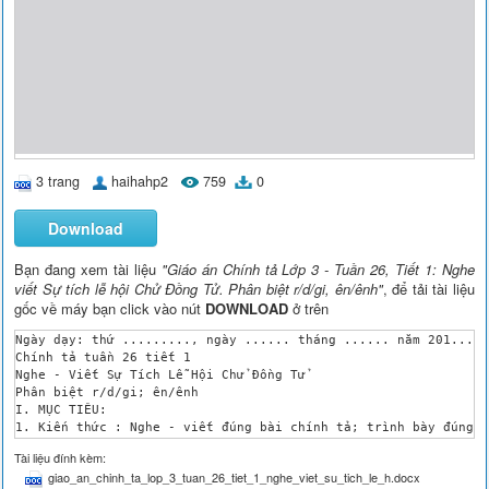
3 trang
haihahp2
759
0
Download
Bạn đang xem tài liệu
"Giáo án Chính tả Lớp 3 - Tuần 26, Tiết 1: Nghe
viết Sự tích lễ hội Chử Đồng Tử. Phân biệt r/d/gi, ên/ênh"
, để tải tài liệu
gốc về máy bạn click vào nút
DOWNLOAD
ở trên
Ngày dạy: thứ ........., ngày ...... tháng ...... năm 201...

Chính tả tuần 26 tiết 1

Nghe - Viết Sự Tích Lễ Hội Chử Đồng Tử

Phân biệt r/d/gi; ên/ênh

I. MỤC TIÊU:

1. Kiến thức : Nghe - viết đúng bài chính tả; trình bày đúng h
2. Kĩ năng : Làm đúng Bài tập (2) a/b hoặc Bài tập chính tả ph
Tài liệu đính kèm:
3. Thái độ: Giáo dục học sinh ‎ thức “Rèn chữ - Giữ vở”; yêu th
giao_an_chinh_ta_lop_3_tuan_26_tiet_1_nghe_viet_su_tich_le_h.docx
II. ĐỒ DÙNG DẠY - HỌC:
