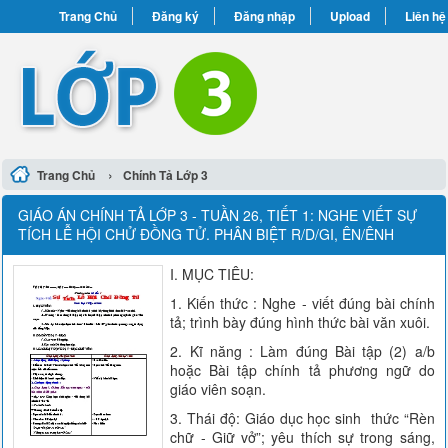
Trang Chủ
Đăng ký
Đăng nhập
Upload
Liên hệ
›
Trang Chủ
Chính Tả Lớp 3
GIÁO ÁN CHÍNH TẢ LỚP 3 - TUẦN 26, TIẾT 1: NGHE VIẾT SỰ
TÍCH LỄ HỘI CHỬ ĐỒNG TỬ. PHÂN BIỆT R/D/GI, ÊN/ÊNH
I. MỤC TIÊU:
1. Kiến thức : Nghe - viết đúng bài chính
tả; trình bày đúng hình thức bài văn xuôi.
2. Kĩ năng : Làm đúng Bài tập (2) a/b
hoặc Bài tập chính tả phương ngữ do
giáo viên soạn.
3. Thái độ: Giáo dục học sinh ‎ thức “Rèn
chữ - Giữ vở”; yêu thích sự trong sáng,