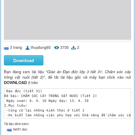
3 trang
thuydung93
3730
2
Download
Bạn đang xem tài liệu
"Giáo án Đạo đức lớp 3 tiết 31: Chăm sóc cây
trồng vật nuôi (tiết 2)"
, để tải tài liệu gốc về máy bạn click vào nút
DOWNLOAD
ở trên
 Đạo đức (tiết 31)	 

Đề bài: CHĂM SÓC CÂY TRỒNG VẬT NUÔI (Tiết 2)

 Ngày soạn: 6. 4. 10 Ngày dạy: 13. 4. 10

I.Mục tiêu:

 -Củng cố lại những kiến thức ở tiết 1

 -Hs biết làm những việc phù hợp với khả năng để chăm sóc cây 
II.Tài liệu và phương tiện:

Tài liệu đính kèm:
 -Vở bài tập đạo đức

tiet31.doc
 -Tranh ảnh cây trồng, vật nuôi

III.Các hoạt động dạy học:
