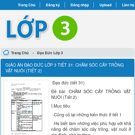
Trang Chủ
Đăng ký
Đăng nhập
Upload
Liên hệ
›
Trang Chủ
Đạo Đức Lớp 3
GIÁO ÁN ĐẠO ĐỨC LỚP 3 TIẾT 31: CHĂM SÓC CÂY TRỒNG
VẬT NUÔI (TIẾT 2)
Đạo đức (tiết 31)
Đề bài: CHĂM SÓC CÂY TRỒNG VẬT
NUÔI (Tiết 2)
I.Mục tiêu:
-Củng cố lại những kiến thức ở tiết 1
-Hs biết làm những việc phù hợp với khả
năng để chăm sóc cây trồng, vật nuôi ở
gia đình, nhà trường.