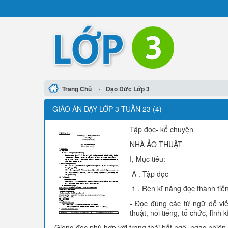
›
Trang Chủ
Đạo Đức Lớp 3
GIÁO ÁN DẠY LỚP 3 TUẦN 23 (4)
Tập đọc- kể chuyện
NHÀ ẢO THUẬT
I, Mục tiêu:
A . Tập đọc
1 . Rèn kĩ năng đọc thành tiế
- Đọc đúng các từ ngữ dễ vi
thuật, nổi tiếng, tổ chức, lỉnh k
- Giọng đọc phù hợp với trạng thái bất ngờ, ngạc nhiên 