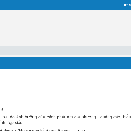
Tran
ng
ết sai do ảnh hưởng của cách phát âm địa phương : quảng cáo, biểu
ỉnh, rạp xiếc,
ở đoạn 4 (khác giọng kể từ tốn ở đoạn 1, 2, 3).