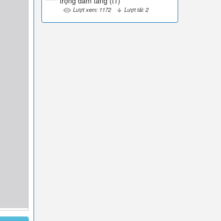
trọng đám tang (t1)
Lượt xem: 1172
Lượt tải: 2