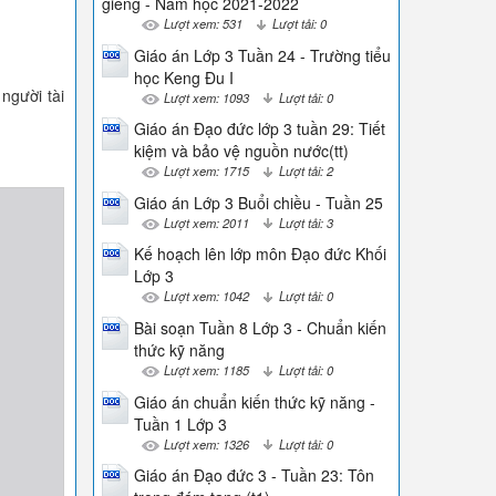
giềng - Năm học 2021-2022
Lượt xem: 531
Lượt tải: 0
Giáo án Lớp 3 Tuần 24 - Trường tiểu
học Keng Đu I
người tài
Lượt xem: 1093
Lượt tải: 0
Giáo án Đạo đức lớp 3 tuần 29: Tiết
kiệm và bảo vệ nguồn nước(tt)
Lượt xem: 1715
Lượt tải: 2
Giáo án Lớp 3 Buổi chiều - Tuần 25
Lượt xem: 2011
Lượt tải: 3
Kế hoạch lên lớp môn Đạo đức Khối
Lớp 3
Lượt xem: 1042
Lượt tải: 0
Bài soạn Tuần 8 Lớp 3 - Chuẩn kiến
thức kỹ năng
Lượt xem: 1185
Lượt tải: 0
Giáo án chuẩn kiến thức kỹ năng -
Tuần 1 Lớp 3
Lượt xem: 1326
Lượt tải: 0
Giáo án Đạo đức 3 - Tuần 23: Tôn