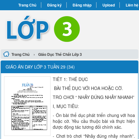
Trang Chủ
Đăng ký
Đăng nhập
Upload
Liên hệ
›
Trang Chủ
Giáo Dục Thể Chất Lớp 3
GIÁO ÁN DẠY LỚP 3 TUẦN 29 (34)
TIẾT 1: THỂ DỤC
BÀI THỂ DỤC VỚI HOA HOẶC CỜ.
TRÒ CHƠI “ NHẢY ĐÚNG NHẢY NHANH”
I, MỤC TIÊU:
- Ôn bài thể dục phát triển chung với hoa
hoặc cờ. Yêu cầu thuộc bài và thực hiện
được động tác tương đối chính xác.
- Chơi trò chơi “Nhảy đúng nhảy nhanh”.