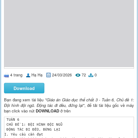
4 trang
Hạ Hạ
24/03/2026
72
0
Download
Bạn đang xem tài liệu
"Giáo án Giáo dục thể chất 3 - Tuần 6, Chủ đề 1:
Đội hình đội ngũ. Động tác đi đều, đứng lại"
, để tải tài liệu gốc về máy
bạn click vào nút
DOWNLOAD
ở trên
 TUẦN 6

 CHỦ ĐỀ 1: ĐỘI HÌNH ĐỘI NGŨ

 ĐỘNG TÁC ĐI ĐỀU, ĐỨNG LẠI

I. Yêu cầu cần đạt
