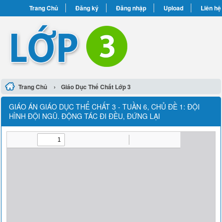
Trang Chủ
Đăng ký
Đăng nhập
Upload
Liên hệ
›
Trang Chủ
Giáo Dục Thể Chất Lớp 3
GIÁO ÁN GIÁO DỤC THỂ CHẤT 3 - TUẦN 6, CHỦ ĐỀ 1: ĐỘI
HÌNH ĐỘI NGŨ. ĐỘNG TÁC ĐI ĐỀU, ĐỨNG LẠI