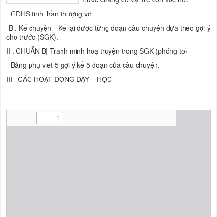
- GDHS tinh thần thượng võ
B . Kể chuyện - Kể lại được từng đoạn câu chuyện dựa theo gợi ý
cho trước (SGK).
II . CHUẨN BỊ Tranh minh hoạ truyện trong SGK (phóng to)
- Bảng phụ viết 5 gợi ý kể 5 đoạn của câu chuyện.
III . CÁC HOẠT ĐỘNG DẠY – HỌC