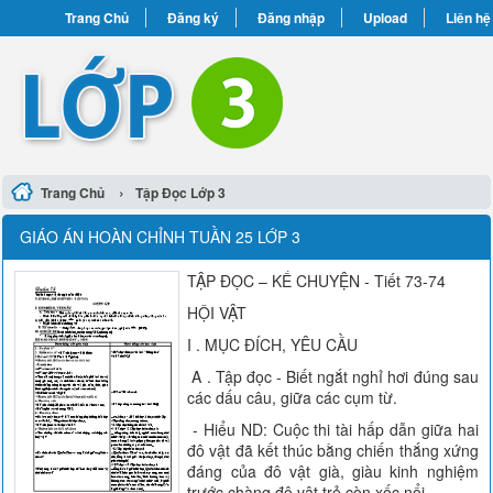
Trang Chủ
Đăng ký
Đăng nhập
Upload
Liên hệ
›
Trang Chủ
Tập Đọc Lớp 3
GIÁO ÁN HOÀN CHỈNH TUẦN 25 LỚP 3
TẬP ĐỌC – KỂ CHUYỆN - Tiết 73-74
HỘI VẬT
I . MỤC ĐÍCH, YÊU CẦU
A . Tập đọc - Biết ngắt nghỉ hơi đúng sau
các dấu câu, giữa các cụm từ.
- Hiểu ND: Cuộc thi tài hấp dẫn giữa hai
đô vật đã kết thúc bằng chiến thắng xứng
đáng của đô vật già, giàu kinh nghiệm
trước chàng đô vật trẻ còn xốc nổi.