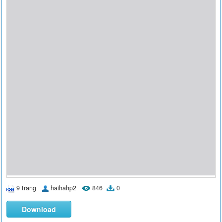
9 trang
haihahp2
846
0
Download