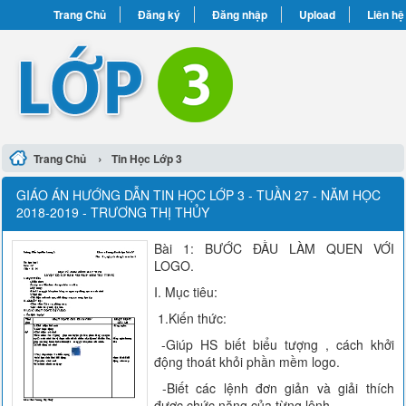
Trang Chủ
Đăng ký
Đăng nhập
Upload
Liên hệ
›
Trang Chủ
Tin Học Lớp 3
GIÁO ÁN HƯỚNG DẪN TIN HỌC LỚP 3 - TUẦN 27 - NĂM HỌC
2018-2019 - TRƯƠNG THỊ THỦY
Bài 1: BƯỚC ĐẦU LÀM QUEN VỚI
LOGO.
I. Mục tiêu:
1.Kiến thức:
-Giúp HS biết biểu tượng , cách khởi
động thoát khỏi phần mềm logo.
-Biết các lệnh đơn giản và giải thích
được chức năng của từng lệnh.