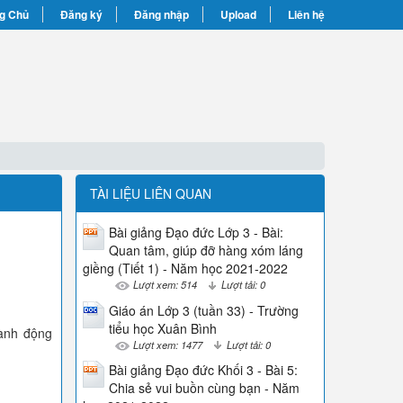
g Chủ
Đăng ký
Đăng nhập
Upload
Liên hệ
TÀI LIỆU LIÊN QUAN
Bài giảng Đạo đức Lớp 3 - Bài:
Quan tâm, giúp đỡ hàng xóm láng
giềng (Tiết 1) - Năm học 2021-2022
Lượt xem: 514
Lượt tải: 0
Giáo án Lớp 3 (tuần 33) - Trường
tiểu học Xuân Bình
hành động
Lượt xem: 1477
Lượt tải: 0
Bài giảng Đạo đức Khối 3 - Bài 5:
Chia sẻ vui buồn cùng bạn - Năm