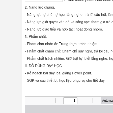
2. Năng lực chung.
- Năng lực tự chủ, tự học: lắng nghe, trả lời câu hỏi, làm
- Năng lực giải quyết vấn đề và sáng tạo: tham gia trò 
- Năng lực giao tiếp và hợp tác: hoạt động nhóm.
3. Phẩm chất.
- Phẩm chất nhân ái: Trung thực, trách nhiệm.
- Phẩm chất chăm chỉ: Chăm chỉ suy nghĩ, trả lời câu hỏi
- Phẩm chất trách nhiệm: Giữ trật tự, biết lắng nghe, h
II. ĐỒ DÙNG DẠY HỌC
- Kế hoạch bài dạy, bài giảng Power point.
- SGK và các thiết bị, học liệu phục vụ cho tiết dạy.