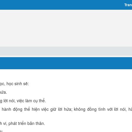
Tran
ọc, học sinh sẽ:
hứa.
 lời nói, việc làm cụ thể.
, hành động thể hiện việc giữ lời hứa; không đồng tình với lời nói, 
 vi, phát triển bản thân.
i.