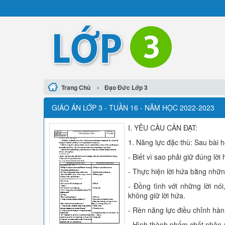
›
Trang Chủ
Đạo Đức Lớp 3
GIÁO ÁN LỚP 3 - TUẦN 16 - NĂM HỌC 2022-2023
I. YÊU CẦU CẦN ĐẠT:
1. Năng lực đặc thù: Sau bài h
- Biết vì sao phải giữ đúng lời 
- Thực hiện lời hứa bằng những
- Đồng tình với những lời nói
không giữ lời hứa.
- Rèn năng lực điều chỉnh hành
- Hình thành phẩm chất nhân á