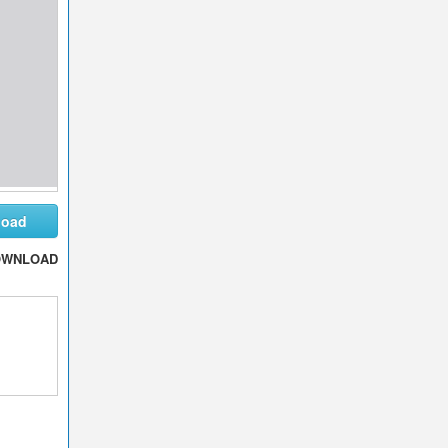
load
OWNLOAD