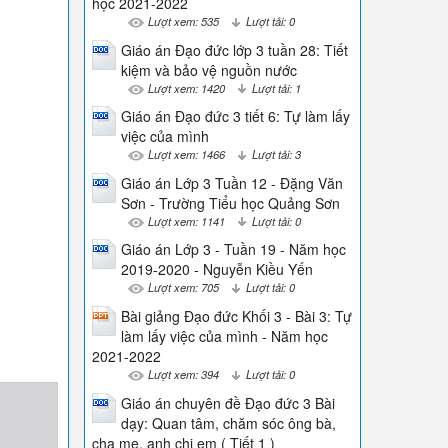
học 2021-2022
Lượt xem: 535
Lượt tải: 0
Giáo án Đạo đức lớp 3 tuần 28: Tiết
kiệm và bảo vệ nguồn nước
Lượt xem: 1420
Lượt tải: 1
Giáo án Đạo đức 3 tiết 6: Tự làm lấy
việc của mình
Lượt xem: 1466
Lượt tải: 3
Giáo án Lớp 3 Tuần 12 - Đặng Văn
Sơn - Trường Tiểu học Quảng Sơn
Lượt xem: 1141
Lượt tải: 0
Giáo án Lớp 3 - Tuần 19 - Năm học
2019-2020 - Nguyễn Kiều Yến
Lượt xem: 705
Lượt tải: 0
Bài giảng Đạo đức Khối 3 - Bài 3: Tự
làm lấy việc của mình - Năm học
2021-2022
Lượt xem: 394
Lượt tải: 0
Giáo án chuyên đề Đạo đức 3 Bài
dạy: Quan tâm, chăm sóc ông bà,
cha mẹ, anh chị em ( Tiết 1 )