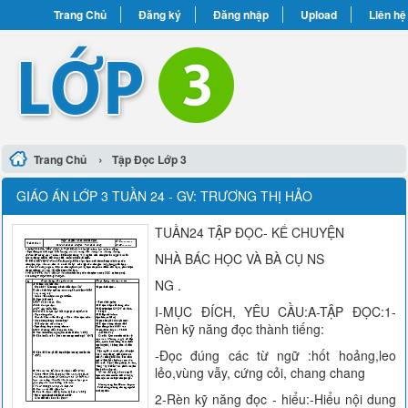
Trang Chủ
Đăng ký
Đăng nhập
Upload
Liên hệ
›
Trang Chủ
Tập Đọc Lớp 3
GIÁO ÁN LỚP 3 TUẦN 24 - GV: TRƯƠNG THỊ HẢO
TUẦN24 TẬP ĐỌC- KỂ CHUYỆN
NHÀ BÁC HỌC VÀ BÀ CỤ NS
NG .
I-MỤC ĐÍCH, YÊU CẦU:A-TẬP ĐỌC:1-
Rèn kỹ năng đọc thành tiếng:
-Đọc đúng các từ ngữ :hốt hoảng,leo
lẻo,vùng vẫy, cứng cỏi, chang chang
2-Rèn kỹ năng đọc - hiểu:-Hiểu nội dung