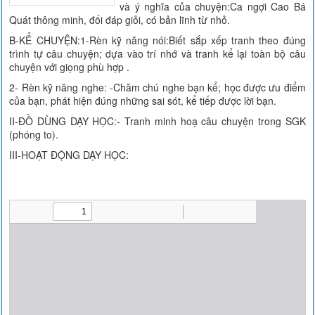
và ý nghĩa của chuyện:Ca ngợi Cao Bá
Quát thông minh, đối đáp giỏi, có bản lĩnh từ nhỏ.
B-KỂ CHUYỆN:1-Rèn kỹ năng nói:Biết sắp xếp tranh theo đúng
trình tự câu chuyện; dựa vào trí nhớ và tranh kể lại toàn bộ câu
chuyện với giọng phù hợp .
2- Rèn kỹ năng nghe: -Chăm chú nghe bạn kể; học được ưu điểm
của bạn, phát hiện đúng những sai sót, kể tiếp được lời bạn.
II-ĐỒ DÙNG DẠY HỌC:- Tranh minh hoạ câu chuyện trong SGK
(phóng to).
III-HOẠT ĐỘNG DẠY HỌC: