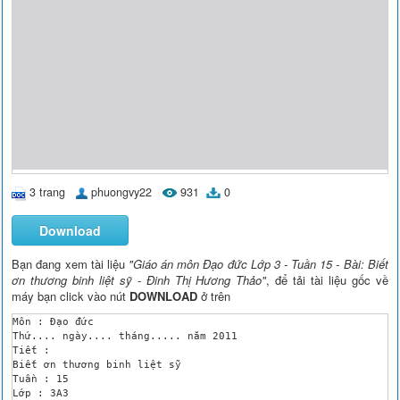
3 trang
phuongvy22
931
0
Download
Bạn đang xem tài liệu
"Giáo án môn Đạo đức Lớp 3 - Tuần 15 - Bài: Biết
ơn thương binh liệt sỹ - Đinh Thị Hương Thảo"
, để tải tài liệu gốc về
máy bạn click vào nút
DOWNLOAD
ở trên
Môn : Đạo đức

Thứ.... ngày.... tháng..... năm 2011

Tiết : 

Biết ơn thương binh liệt sỹ

Tuần : 15

Lớp : 3A3
