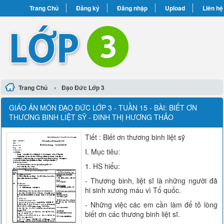
Trang Chủ
Đăng ký
Đăng nhập
Upload
Liên hệ
›
Trang Chủ
Đạo Đức Lớp 3
GIÁO ÁN MÔN ĐẠO ĐỨC LỚP 3 - TUẦN 15 - BÀI: BIẾT ƠN
THƯƠNG BINH LIỆT SỸ - ĐINH THỊ HƯƠNG THẢO
Tiết : Biết ơn thương binh liệt sỹ
I. Mục tiêu:
1. HS hiểu:
- Thương binh, liệt sĩ là những người đã
hi sinh xương máu vì Tổ quốc.
- Những việc các em cần làm để tỏ lòng
biết ơn các thương binh liệt sĩ.