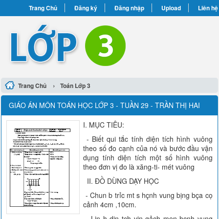
Trang Chủ
Đăng ký
Đăng nhập
Upload
Liên hệ
›
Trang Chủ
Toán Lớp 3
GIÁO ÁN MÔN TOÁN HỌC LỚP 3 - TUẦN 29 - TRẦN THỊ HAI
I. MỤC TIÊU:
- Biết qui tắc tính diện tích hình vuông
theo số đo cạnh của nó và bước đầu vận
dụng tính diện tích một số hình vuông
theo đơn vị đo là xăng-ti- mét vuông
II. ĐỒ DÙNG DẠY HỌC
- Chun b trỉc mt s hçnh vung bịng bça cọ
cảnh 4cm ,10cm.
- Lin h din tch vin gảch men hçnh vung