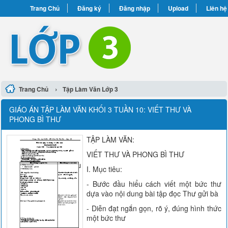
Trang Chủ
Đăng ký
Đăng nhập
Upload
Liên hệ
›
Trang Chủ
Tập Làm Văn Lớp 3
GIÁO ÁN TẬP LÀM VĂN KHỐI 3 TUẦN 10: VIẾT THƯ VÀ
PHONG BÌ THƯ
TẬP LÀM VĂN:
VIẾT THƯ VÀ PHONG BÌ THƯ
I. Mục tiêu:
- Bước đầu hiểu cách viết một bức thư
dựa vào nội dung bài tập đọc Thư gửi bà
- Diễn đạt ngắn gọn, rõ ý, đúng hình thức
một bức thư