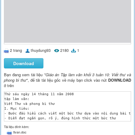
2 trang
thuydung93
2180
1
Download
Bạn đang xem tài liệu
"Giáo án Tập làm văn khối 3 tuần 10: Viết thư và
phong bì thư"
, để tải tài liệu gốc về máy bạn click vào nút
DOWNLOAD
ở trên
Thứ sáu ngày 14 tháng 11 năm 2008

tập làm văn:

Viết Thư và phong bì thư 

I. Mục tiêu:

- Bước đầu hiểu cách viết một bức thư dựa vào nội dung bài tập
- Diễn đạt ngắn gọn, rõ ý, đúng hình thức một bức thư

- Biết cách ghi phong bì thư.

Tài liệu đính kèm:
3/ Học thuộc lòng một đoạn văn.

tlvan.doc
II. Đồ dùng dạy học:
