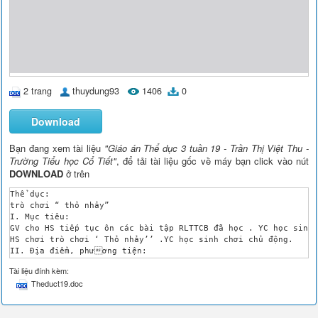
2 trang
thuydung93
1406
0
Download
Bạn đang xem tài liệu
"Giáo án Thể dục 3 tuần 19 - Trần Thị Việt Thu -
Trường Tiểu học Cổ Tiết"
, để tải tài liệu gốc về máy bạn click vào nút
DOWNLOAD
ở trên
Thể dục:

trò chơi “ thỏ nhảy”

I. Mục tiêu:

GV cho HS tiếp tục ôn các bài tập RLTTCB đã học . YC học sinh 
HS chơi trò chơi ‘ Thỏ nhảy’’ .YC học sinh chơi chủ động.

II. Địa điểm, phương tiện:

Sân trường, còi.

Tài liệu đính kèm:
III. Nội dung và phương pháp:

Theduct19.doc
Nội dung

Thời lợng

Phơng pháp tổ chức
