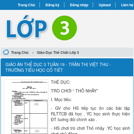
Trang Chủ
Đăng ký
Đăng nhập
Upload
Liên hệ
›
Trang Chủ
Giáo Dục Thể Chất Lớp 3
GIÁO ÁN THỂ DỤC 3 TUẦN 19 - TRẦN THỊ VIỆT THU -
TRƯỜNG TIỂU HỌC CỔ TIẾT
THỂ DỤC:
TRÒ CHƠI “ THỎ NHẢY”
I. Mục tiêu:
- GV cho HS tiếp tục ôn các bài tập
RLTTCB đã học . YC học sinh thực hiện
ĐT tuơng đối chính xác .
- HS chơi trò chơi Thỏ nhảy .YC học sinh
chơi chủ động.