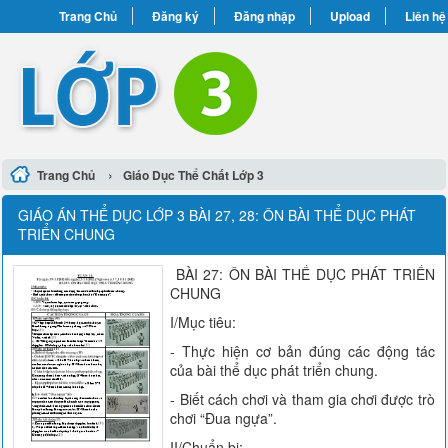
Trang Chủ
Đăng ký
Đăng nhập
Upload
Liên hệ
›
Trang Chủ
Giáo Dục Thể Chất Lớp 3
GIÁO ÁN THỂ DỤC LỚP 3 BÀI 27, 28: ÔN BÀI THỂ DỤC PHÁT
TRIỂN CHUNG
BÀI 27: ÔN BÀI THỂ DỤC PHÁT TRIỂN
CHUNG
I/Mục tiêu:
- Thực hiện cơ bản đúng các động tác
của bài thể dục phát triển chung.
- Biết cách chơi và tham gia chơi được trò
chơi “Đua ngựa”.
II/Chuẩn bị: