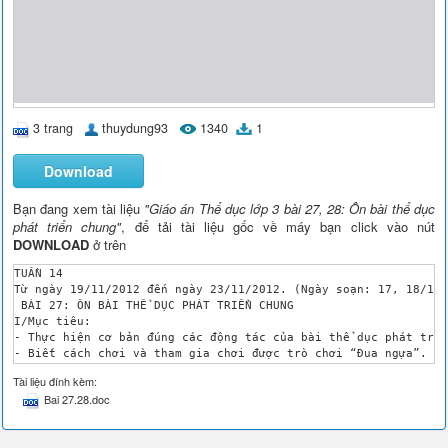
3 trang
thuydung93
1340
1
Download
Bạn đang xem tài liệu
"Giáo án Thể dục lớp 3 bài 27, 28: Ôn bài thể dục
phát triển chung"
, để tải tài liệu gốc về máy bạn click vào nút
DOWNLOAD
ở trên
TUẦN 14

Từ ngày 19/11/2012 đến ngày 23/11/2012. (Ngày soạn: 17, 18/11/
 BÀI 27: ÔN BÀI THỂ DỤC PHÁT TRIỂN CHUNG 

I/Mục tiêu:

- Thực hiện cơ bản đúng các động tác của bài thể dục phát triể
- Biết cách chơi và tham gia chơi được trò chơi “Đua ngựa”. 

II/Chuẩn bị:

Tài liệu đính kèm:
 1.HS: Vệ sinh sân tập, quần áo gọn gàng.

Bai 27.28.doc
 2.GV: 1 còi, ngựa, sân cho tập luyện và trò chơi.

III/ Các hoạt động dạy học

CÁC HOẠT ĐỘNG CỦA GV
