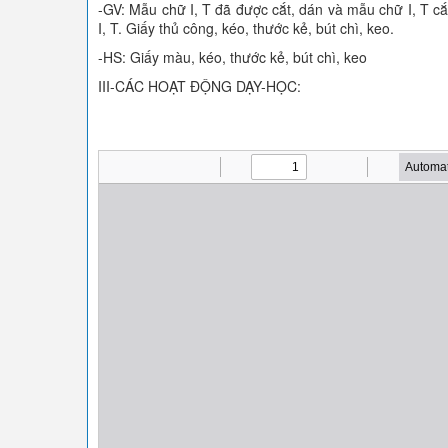
-GV: Mẫu chữ I, T đã được cắt, dán và mẫu chữ I, T cắt
I, T. Giấy thủ công, kéo, thước kẻ, bút chì, keo.
-HS: Giấy màu, kéo, thước kẻ, bút chì, keo
III-CÁC HOẠT ĐỘNG DẠY-HỌC: