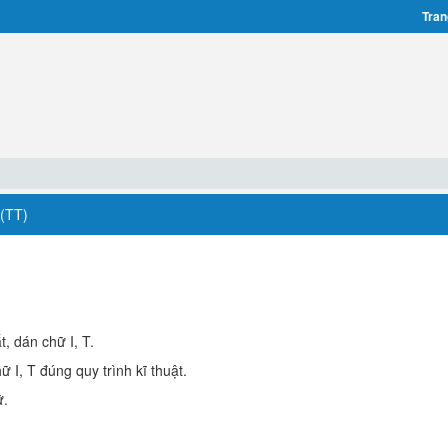
Tran
(TT)
t, dán chữ I, T.
ữ I, T đúng quy trình kĩ thuật.
ữ.