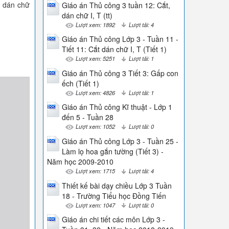
, dán chữ
Giáo án Thủ công 3 tuần 12: Cắt,
dán chữ I, T (tt)
Lượt xem: 1892
Lượt tải: 4
Giáo án Thủ công Lớp 3 - Tuần 11 -
Tiết 11: Cắt dán chữ I, T (Tiết 1)
Lượt xem: 5251
Lượt tải: 1
Giáo án Thủ công 3 Tiết 3: Gấp con
ếch (Tiết 1)
Lượt xem: 4826
Lượt tải: 1
Giáo án Thủ công Kĩ thuật - Lớp 1
đến 5 - Tuần 28
Lượt xem: 1052
Lượt tải: 0
Giáo án Thủ công Lớp 3 - Tuần 25 -
Làm lọ hoa gắn tường (Tiết 3) -
Năm học 2009-2010
Lượt xem: 1715
Lượt tải: 4
Thiết kế bài dạy chiều Lớp 3 Tuần
18 - Trường Tiểu học Đồng Tiến
Lượt xem: 1047
Lượt tải: 0
Giáo án chi tiết các môn Lớp 3 -