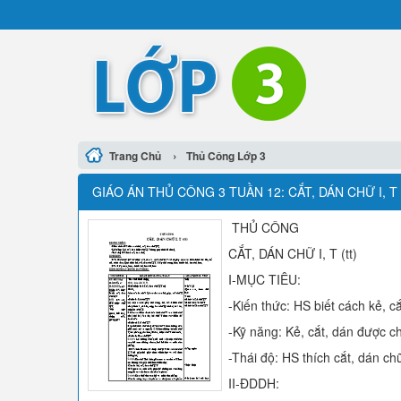
›
Trang Chủ
Thủ Công Lớp 3
GIÁO ÁN THỦ CÔNG 3 TUẦN 12: CẮT, DÁN CHỮ I, T 
THỦ CÔNG
CẮT, DÁN CHỮ I, T (tt)
I-MỤC TIÊU:
-Kiến thức: HS biết cách kẻ, cắ
-Kỹ năng: Kẻ, cắt, dán được ch
-Thái độ: HS thích cắt, dán ch
II-ĐDDH: