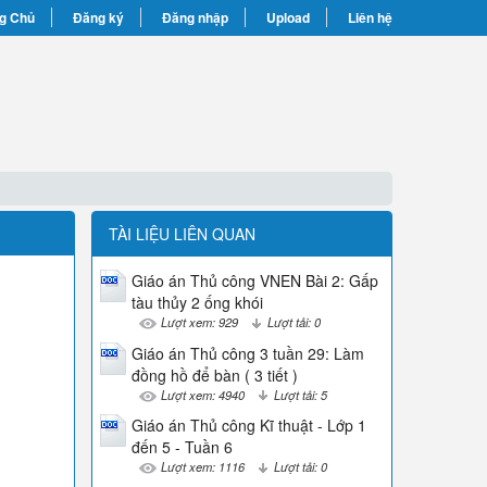
g Chủ
Đăng ký
Đăng nhập
Upload
Liên hệ
TÀI LIỆU LIÊN QUAN
Giáo án Thủ công VNEN Bài 2: Gấp
tàu thủy 2 ống khói
Lượt xem: 929
Lượt tải: 0
Giáo án Thủ công 3 tuần 29: Làm
đồng hồ để bàn ( 3 tiết )
Lượt xem: 4940
Lượt tải: 5
Giáo án Thủ công Kĩ thuật - Lớp 1
đến 5 - Tuần 6
Lượt xem: 1116
Lượt tải: 0