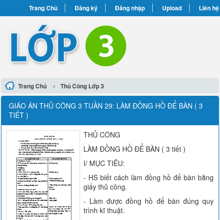
Trang Chủ
Đăng ký
Đăng nhập
Upload
Liên hệ
›
Trang Chủ
Thủ Công Lớp 3
GIÁO ÁN THỦ CÔNG 3 TUẦN 29: LÀM ĐỒNG HỒ ĐỂ BÀN ( 3
TIẾT )
THỦ CÔNG
LÀM ĐỒNG HỒ ĐỂ BÀN ( 3 tiết )
I/ MỤC TIÊU:
- HS biết cách làm đồng hồ để bàn bằng
giấy thủ công.
- Làm được đồng hồ để bàn đúng quy
trình kĩ thuật.