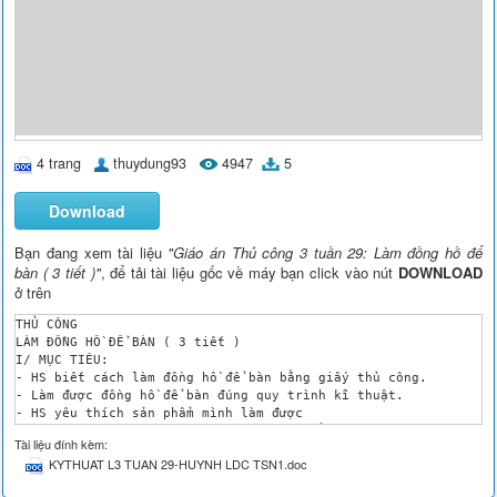
4 trang
thuydung93
4947
5
Download
Bạn đang xem tài liệu
"Giáo án Thủ công 3 tuần 29: Làm đồng hồ để
bàn ( 3 tiết )"
, để tải tài liệu gốc về máy bạn click vào nút
DOWNLOAD
ở trên
THỦ CÔNG

LÀM ĐỒNG HỒ ĐỂ BÀN ( 3 tiết )

I/ MỤC TIÊU:

- HS biết cách làm đồng hồ để bàn bằng giấy thủ công.

- Làm được đồng hồ để bàn đúng quy trình kĩ thuật.

- HS yêu thích sản phẩm mình làm được

II/ CHUẨN BỊ : Mẫu đồng hồ để bàn làm bằng giấy thủ công . 1 đ
Tài liệu đính kèm:
III/ HOẠT ĐỘNG DẠY-HỌC:

KYTHUAT L3 TUAN 29-HUYNH LDC TSN1.doc
HOẠT ĐỘNG DẠY

HOẠT ĐỘNG HỌC
