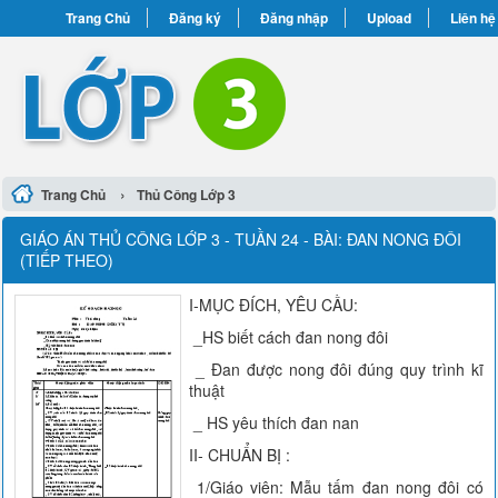
Trang Chủ
Đăng ký
Đăng nhập
Upload
Liên hệ
›
Trang Chủ
Thủ Công Lớp 3
GIÁO ÁN THỦ CÔNG LỚP 3 - TUẦN 24 - BÀI: ĐAN NONG ĐÔI
(TIẾP THEO)
I-MỤC ĐÍCH, YÊU CẦU:
_HS biết cách đan nong đôi
_ Đan được nong đôi đúng quy trình kĩ
thuật
_ HS yêu thích đan nan
II- CHUẨN BỊ :
1/Giáo viên: Mẫu tấm đan nong đôi có