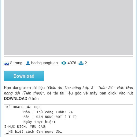
2 trang
bachquangtuan
4976
2
Download
Bạn đang xem tài liệu
"Giáo án Thủ công Lớp 3 - Tuần 24 - Bài: Đan
nong đôi (Tiếp theo)"
, để tải tài liệu gốc về máy bạn click vào nút
DOWNLOAD
ở trên
 KẾ HOẠCH BÀI HỌC

	 Môn : Thủ công Tuần: 24

	 Bài : ĐAN NONG ĐÔI ( T T)

	 Ngày thực hiện: 

I-MỤC ĐÍCH, YÊU CẦU:

 _HS biết cách đan nong đôi 

 _ Đan được nong đôi đúng quy trình kĩ thuật 
