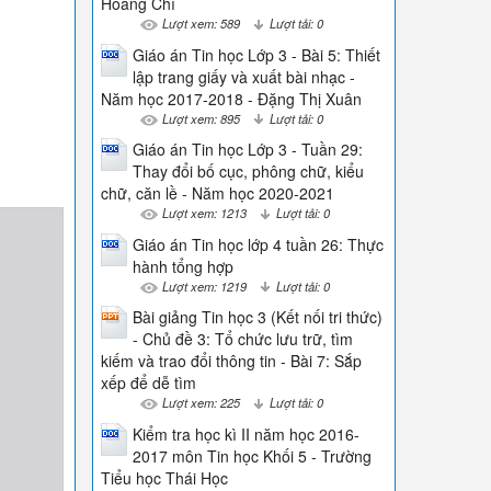
Hoàng Chí
Lượt xem: 589
Lượt tải: 0
Giáo án Tin học Lớp 3 - Bài 5: Thiết
lập trang giấy và xuất bài nhạc -
Năm học 2017-2018 - Đặng Thị Xuân
Lượt xem: 895
Lượt tải: 0
Giáo án Tin học Lớp 3 - Tuần 29:
Thay đổi bố cục, phông chữ, kiểu
chữ, căn lề - Năm học 2020-2021
Lượt xem: 1213
Lượt tải: 0
Giáo án Tin học lớp 4 tuần 26: Thực
hành tổng hợp
Lượt xem: 1219
Lượt tải: 0
Bài giảng Tin học 3 (Kết nối tri thức)
- Chủ đề 3: Tổ chức lưu trữ, tìm
kiếm và trao đổi thông tin - Bài 7: Sắp
xếp để dễ tìm
Lượt xem: 225
Lượt tải: 0
Kiểm tra học kì II năm học 2016-
2017 môn Tin học Khối 5 - Trường
Tiểu học Thái Học