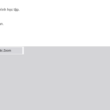
rình học tập.
an.