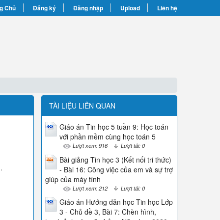
g Chủ
Đăng ký
Đăng nhập
Upload
Liên hệ
TÀI LIỆU LIÊN QUAN
Giáo án Tin học 5 tuần 9: Học toán
với phần mềm cùng học toán 5
Lượt xem: 916
Lượt tải: 0
Bài giảng Tin học 3 (Kết nối tri thức)
.
- Bài 16: Công việc của em và sự trợ
giúp của máy tính
Lượt xem: 212
Lượt tải: 0
Giáo án Hướng dẫn học Tin học Lớp
3 - Chủ đề 3, Bài 7: Chèn hình,