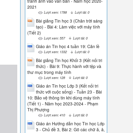
tranh ảnh vào văn bản - Năm học 2020-
2021
Lượt xem: 1788
Lượt tải: 0
Bài giảng Tin học 3 (Chân trời sáng
tạo) - Bài 4: Làm việc với máy tính
(Tiết 2)
Lượt xem: 557
Lượt tải: 0
Giáo án Tin học 4 tuần 19: Căn lề
Lượt xem: 1332
Lượt tải: 0
Bài giảng Tin học Khối 3 (Kết nối tri
thức) - Bài 9: Thực hành với tệp và
thư mục trong máy tính
Lượt xem: 128
Lượt tải: 0
Giáo án Tin học Lớp 3 (Kết nối tri
thức với cuộc sống) - Tuần 23 - Bài
10: Bảo vệ thông tin khi dùng máy tính
(Tiết 1) - Năm học 2023-2024 - Phạm
Thị Phượng
Lượt xem: 410
Lượt tải: 0
Giáo án Hướng dẫn học Tin học Lớp
3 - Chủ đề 3, Bài 2: Gõ các chữ ă, â,