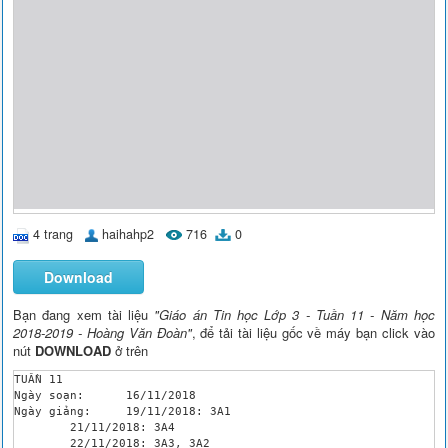
4 trang
haihahp2
716
0
Download
Bạn đang xem tài liệu
"Giáo án Tin học Lớp 3 - Tuần 11 - Năm học
2018-2019 - Hoàng Văn Đoàn"
, để tải tài liệu gốc về máy bạn click vào
nút
DOWNLOAD
ở trên
TUẦN 11

Ngày soạn: 	16/11/2018

Ngày giảng:	19/11/2018: 3A1

	21/11/2018: 3A4

	22/11/2018: 3A3, 3A2
