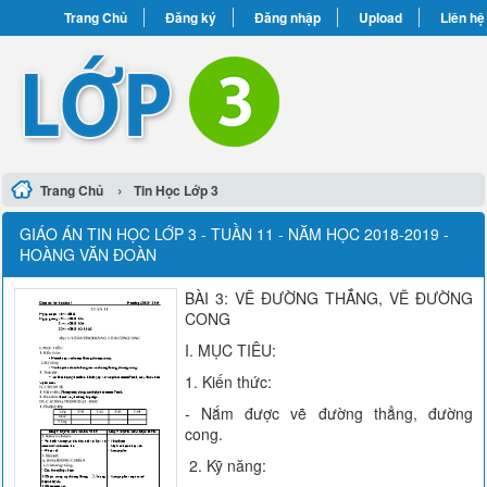
Trang Chủ
Đăng ký
Đăng nhập
Upload
Liên hệ
›
Trang Chủ
Tin Học Lớp 3
GIÁO ÁN TIN HỌC LỚP 3 - TUẦN 11 - NĂM HỌC 2018-2019 -
HOÀNG VĂN ĐOÀN
BÀI 3: VẼ ĐƯỜNG THẲNG, VẼ ĐƯỜNG
CONG
I. MỤC TIÊU:
1. Kiến thức:
- Nắm được vẽ đường thẳng, đường
cong.
2. Kỹ năng: