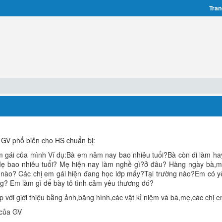
Tran
 GV phổ biến cho HS chuẩn bị:
m gái của mình Ví dụ:Bà em năm nay bao nhiêu tuổi?Bà còn đi làm ha
ẹ bao nhiêu tuổi? Mẹ hiện nay làm nghề gì?ở đâu? Hàng ngày bà,
nào? Các chị em gái hiện đang học lớp mấy?Tại trường nào?Em có 
ng? Em làm gì để bày tỏ tình cảm yêu thương đó?
p với giới thiệu bằng ảnh,băng hình,các vật kỉ niệm và bà,mẹ,các chị e
 của GV