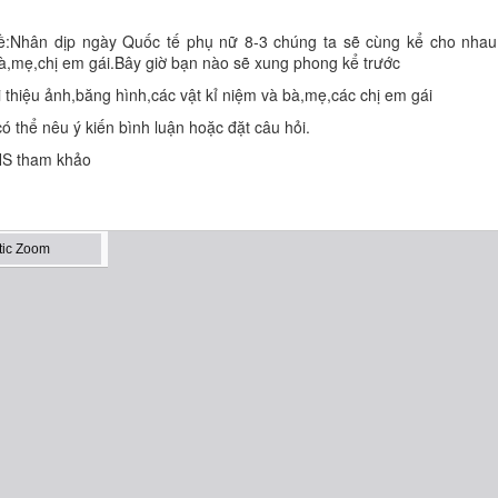
ề:Nhân dịp ngày Quốc tế phụ nữ 8-3 chúng ta sẽ cùng kể cho nhau
bà,mẹ,chị em gái.Bây giờ bạn nào sẽ xung phong kể trước
i thiệu ảnh,băng hình,các vật kỉ niệm và bà,mẹ,các chị em gái
ó thể nêu ý kiến bình luận hoặc đặt câu hỏi.
 HS tham khảo