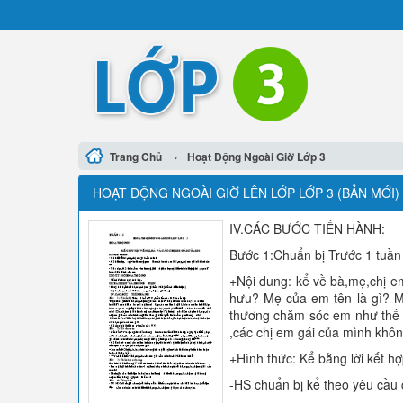
›
Trang Chủ
Hoạt Động Ngoài Giờ Lớp 3
HOẠT ĐỘNG NGOÀI GIỜ LÊN LỚP LỚP 3 (BẢN MỚI)
IV.CÁC BƯỚC TIẾN HÀNH:
Bước 1:Chuẩn bị Trước 1 tuần
+Nội dung: kể về bà,mẹ,chị e
hưu? Mẹ của em tên là gì? M
thương chăm sóc em như thế 
,các chị em gái của mình khô
+Hình thức: Kể bằng lời kết hợ
-HS chuẩn bị kể theo yêu cầu