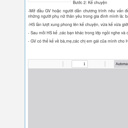
Bước 2: Kể chuyện
-Mở đầu GV hoặc người dẫn chương trình nêu vấn đ
những người phụ nữ thân yêu trong gia đình mình là: 
-HS lần lượt xung phong lên kể chuyện, vừa kể vừa giớ
- Sau mỗi HS kể ,các bạn khác trong lớp ngồi nghe và c
- GV có thể kể về bà,mẹ,các chị em gái của mình cho