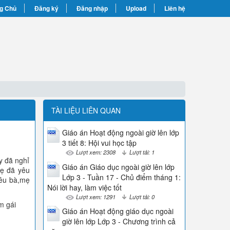
g Chủ
Đăng ký
Đăng nhập
Upload
Liên hệ
TÀI LIỆU LIÊN QUAN
Giáo án Hoạt động ngoài giờ lên lớp
3 tiết 8: Hội vui học tập
Lượt xem: 2308
Lượt tải: 1
y đã nghỉ
Giáo án Giáo dục ngoài giờ lên lớp
mẹ đã yêu
Lớp 3 - Tuần 17 - Chủ điểm tháng 1:
yêu bà,mẹ
Nói lời hay, làm việc tốt
Lượt xem: 1291
Lượt tải: 0
m gái
Giáo án Hoạt động giáo dục ngoài
giờ lên lớp Lớp 3 - Chương trình cả