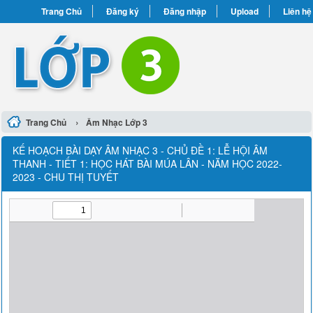
Trang Chủ
Đăng ký
Đăng nhập
Upload
Liên hệ
›
Trang Chủ
Âm Nhạc Lớp 3
KẾ HOẠCH BÀI DẠY ÂM NHẠC 3 - CHỦ ĐỀ 1: LỄ HỘI ÂM
THANH - TIẾT 1: HỌC HÁT BÀI MÚA LÂN - NĂM HỌC 2022-
2023 - CHU THỊ TUYẾT