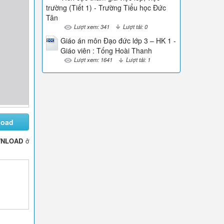
trường (Tiết 1) - Trường Tiểu học Đức
Tân
Lượt xem: 341
Lượt tải: 0
Giáo án môn Đạo đức lớp 3 – HK 1 -
Giáo viên : Tống Hoài Thanh
Lượt xem: 1641
Lượt tải: 1
load
NLOAD
ở