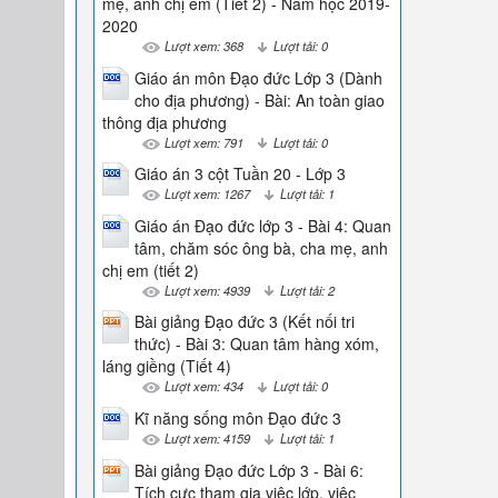
mẹ, anh chị em (Tiết 2) - Năm học 2019-
2020
Lượt xem: 368
Lượt tải: 0
Giáo án môn Đạo đức Lớp 3 (Dành
cho địa phương) - Bài: An toàn giao
thông địa phương
Lượt xem: 791
Lượt tải: 0
Giáo án 3 cột Tuần 20 - Lớp 3
Lượt xem: 1267
Lượt tải: 1
Giáo án Đạo đức lớp 3 - Bài 4: Quan
tâm, chăm sóc ông bà, cha mẹ, anh
chị em (tiết 2)
Lượt xem: 4939
Lượt tải: 2
Bài giảng Đạo đức 3 (Kết nối tri
thức) - Bài 3: Quan tâm hàng xóm,
láng giềng (Tiết 4)
Lượt xem: 434
Lượt tải: 0
Kĩ năng sống môn Đạo đức 3
Lượt xem: 4159
Lượt tải: 1
Bài giảng Đạo đức Lớp 3 - Bài 6:
Tích cực tham gia việc lớp, việc