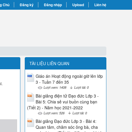
g Chủ
Đăng ký
Đăng nhập
Upload
Liên hệ
TÀI LIỆU LIÊN QUAN
Giáo án Hoạt động ngoài giờ lên lớp
3 - Tuần 7 đến 35
i.
Lượt xem: 1408
Lượt tải: 0
Bài giảng điện tử Đạo đức Lớp 3 -
Bài 5: Chia sẻ vui buồn cùng bạn
(Tiết 2) - Năm học 2021-2022
Lượt xem: 526
Lượt tải: 0
Bài giảng Đạo đức Lớp 3 - Bài 4:
Quan tâm, chăm sóc ông bà, cha