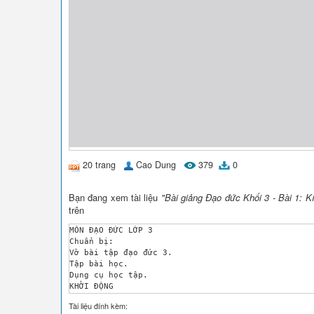
20 trang
Cao Dung
379
0
Bạn đang xem tài liệu
"Bài giảng Đạo đức Khối 3 - Bài 1: K
trên
MÔN ĐẠO ĐỨC LỚP 3 

Chuẩn bị: 

Vở bài tập đạo đức 3. 

Tập bài học. 

Dụng cụ học tập. 

KHỞI ĐỘNG 

Cùng nghe và vỗ tay theo bài hát: 

Tài liệu đính kèm:
AI YÊU BÁC HỒ CHÍ MINH HƠN THIẾU NIÊN NHI ĐỒNG 
