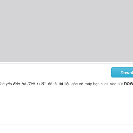
Down
ính yêu Bác Hồ (Tiết 1+2)"
, để tải tài liệu gốc về máy bạn click vào nút
DOW