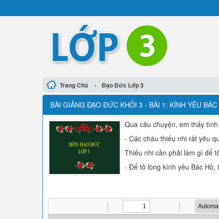
›
Trang Chủ
Đạo Đức Lớp 3
BÀI GIẢNG ĐẠO ĐỨC KHỐI 3 - BÀI 1: KÍNH YÊU BÁC 
Qua câu chuyện, em thấy tình
- Các cháu thiếu nhi rất yêu 
Thiếu nhi cần phải làm gì để 
- Để tỏ lòng kính yêu Bác Hồ, 