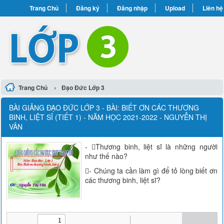
Trang Chủ
Đăng ký
Đăng nhập
Upload
Liên hệ
›
Trang Chủ
Đạo Đức Lớp 3
BÀI GIẢNG ĐẠO ĐỨC LỚP 3 - BÀI: BIẾT ƠN CÁC THƯƠNG
BINH, LIỆT SĨ (TIẾT 1) - NĂM HỌC 2021-2022 - NGUYỄN THỊ
VÂN
- Thương binh, liệt sĩ là những người
như thế nào?
- Chúng ta cần làm gì để tỏ lòng biết ơn
các thương binh, liệt sĩ?