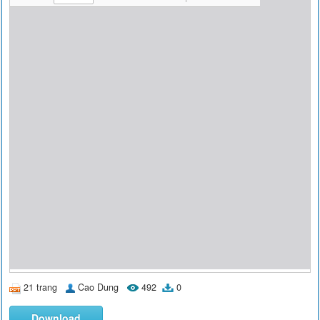
21 trang
Cao Dung
492
0
Download