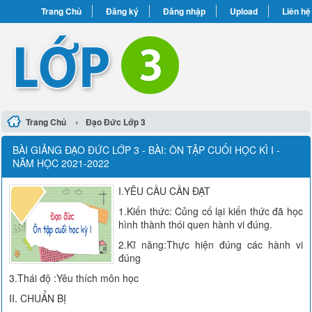
Trang Chủ
Đăng ký
Đăng nhập
Upload
Liên hệ
›
Trang Chủ
Đạo Đức Lớp 3
BÀI GIẢNG ĐẠO ĐỨC LỚP 3 - BÀI: ÔN TẬP CUỐI HỌC KÌ I -
NĂM HỌC 2021-2022
I.YÊU CẦU CẦN ĐẠT
1.Kiến thức: Củng cố lại kiến thức đã học
hình thành thói quen hành vi đúng.
2.Kĩ năng:Thực hiện đúng các hành vi
đúng
3.Thái độ :Yêu thích môn học
II. CHUẨN BỊ