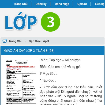
Trang Chủ
Đăng ký
Đăng nhập
Upload
Liên hệ
›
Trang Chủ
Đạo Đức Lớp 3
GIÁO ÁN DẠY LỚP 3 TUẦN 8 (56)
Môn: Tập đọc – Kể chuyện
Bàài: Các em nhỏ và cụ già
I/ Mục tiêu :
* Tập đọc :
- Bước đầu đọc đúng các kiểu câu , biết
đọc phân biệt lời người dẫn chuyện với lời
nhân vật .- Hiểu ý nghĩa : Mọi người trong
cộng đồng phải quan tâm đến nhau ( Trả
lời được các CH 1,2,3,4, )