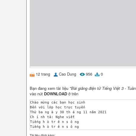
12 trang
Cao Dung
956
0
Bạn đang xem tài liệu
"Bài giảng điện tử Tiếng Việt 3 - Tuầ
vào nút
DOWNLOAD
ở trên
Chào mừng các bạn học sinh 

Đến với lớp học trực tuyến 

Thứ ba ng à y 30 th á ng 11 năm 2021 

Ch í nh tả: Nghe viết 

Tiếng h ò tr ê n s ô ng 

Tiếng h ò tr ê n s ô ng 

 Điệu h ò ch è o thuyền của chị G á i vang l ê n. 
Tài liệu đính kèm: