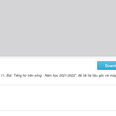
Down
n 11, Bài: Tiếng hò trên sông - Năm học 2021-2022"
, để tải tài liệu gốc về má
T ô i nghe như c ó cơn gi ó chiều thổi nh è nhẹ qua đồng rồi v ú