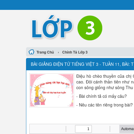
›
Trang Chủ
Chính Tả Lớp 3
BÀI GIẢNG ĐIỆN TỬ TIẾNG VIỆT 3 - TUẦN 11, BÀI
Điệu hò chèo thuyền của chị G
cao. Đôi cánh thần tiên như n
con sông giống như sông Thu B
- Bài chính tả có mấy câu?
- Nêu các tên riêng trong bài?