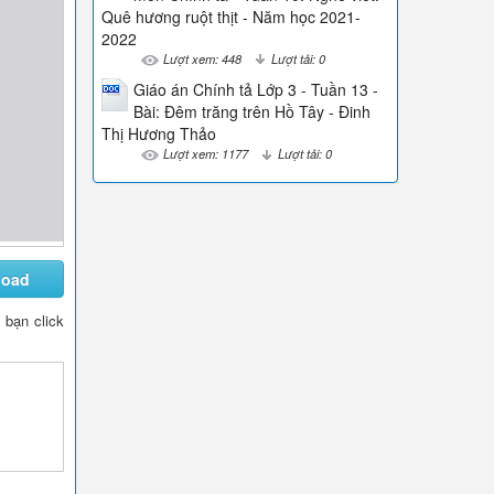
Quê hương ruột thịt - Năm học 2021-
2022
Lượt xem: 448
Lượt tải: 0
Giáo án Chính tả Lớp 3 - Tuần 13 -
Bài: Đêm trăng trên Hồ Tây - Đinh
Thị Hương Thảo
Lượt xem: 1177
Lượt tải: 0
load
y bạn click
 t bay cao. Đ ô i c á nh thần ti ê n như n â ng t ô i bay l ê n 