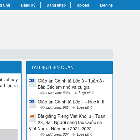
g Chủ
Đăng ký
Đăng nhập
Upload
Liên hệ
TÀI LIỆU LIÊN QUAN
i vút bay
Giáo án Chính tả Lớp 3 - Tuần 8 -
a hiện ra
Bài: Các em nhỏ và cụ già
Lượt xem: 5354
Lượt tải: 2
Giáo án Chính tả Lớp 1 - Học kì II
Lượt xem: 962
Lượt tải: 0
Bài giảng Tiếng Việt Khối 3 - Tuần
23, Bài: Người sáng tác Quốc ca
Việt Nam - Năm học 2021-2022
Lượt xem: 337
Lượt tải: 0