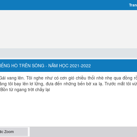
Tran
: TIẾNG HÒ TRÊN SÔNG - NĂM HỌC 2021-2022
ái vang lên. Tôi nghe như có cơn gió chiều thổi nhè nhẹ qua đồng rồ
âng tôi bay lên lơ lửng, đưa đến những bến bờ xa lạ. Trước mắt tôi vừ
ồn từ ngang trời chảy lại