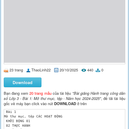
23 trang
ThaoLinh22
20/10/2025
440
0
Download
Bạn đang xem
20 trang mẫu
của tài liệu
"Bài giảng Hành trang công dân
số Lớp 3 - Bài 1: Mở thư mục, tệp - Năm học 2024-2025"
, để tải tài liệu
gốc về máy bạn click vào nút
DOWNLOAD
ở trên
 Bài 1

Mở thư mục, tệp CÁC HOẠT ĐỘNG

 KHỞI ĐỘNG 01

 02 THỰC HÀNH
