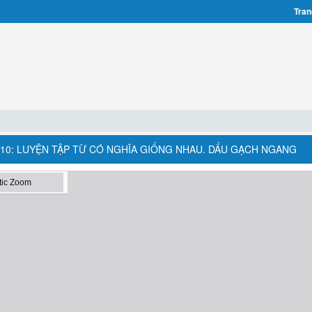
Tran
BÀI 10: LUYỆN TẬP TỪ CÓ NGHĨA GIỐNG NHAU. DẤU GẠCH NGANG