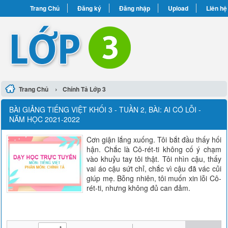
Trang Chủ
Đăng ký
Đăng nhập
Upload
Liên hệ
›
Trang Chủ
Chính Tả Lớp 3
BÀI GIẢNG TIẾNG VIỆT KHỐI 3 - TUẦN 2, BÀI: AI CÓ LỖI -
NĂM HỌC 2021-2022
Cơn giận lắng xuống. Tôi bắt đầu thấy hối
hận. Chắc là Cô-rét-ti không cố ý chạm
vào khuỷu tay tôi thật. Tôi nhìn cậu, thấy
vai áo cậu sứt chỉ, chắc vì cậu đã vác củi
giúp mẹ. Bỗng nhiên, tôi muốn xin lỗi Cô-
rét-ti, nhưng không đủ can đảm.