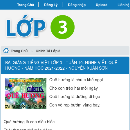
Trang Chủ
Đăng ký
Đăng nhập
Upload
Liên hệ
›
Trang Chủ
Chính Tả Lớp 3
BÀI GIẢNG TIẾNG VIỆT LỚP 3 - TUẦN 10: NGHE VIẾT: QUÊ
HƯƠNG - NĂM HỌC 2021-2022 - NGUYỄN XUÂN SƠN
Quê hương là chùm khế ngọt
Cho con trèo hái mỗi ngày
Quê hương là đường đi học
Con về rợp bướm vàng bay.
Quê hương là con diều biếc