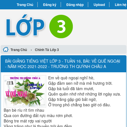
Trang Chủ
Đăng ký
Đăng nhập
Upload
Liên hệ
›
Trang Chủ
Chính Tả Lớp 3
BÀI GIẢNG TIẾNG VIỆT LỚP 3 - TUẦN 16, BÀI: VỀ QUÊ NGOẠI
- NĂM HỌC 2021-2022 - TRƯỜNG TH QUỲNH CHÂU A
Em về quê ngoại nghỉ hè,
Gặp đầm sen nở mà mê hương trời.
Gặp bà tuổi đã tám mươi,
Quên quên nhớ nhớ những lời ngày xưa.
Gặp trăng gặp gió bất ngờ,
Ở trong phố chẳng bao giờ có đâu.
Bạn bè ríu rít tìm nhau
Qua con đường đất rực màu rơm phơi.
Bóng tre mát rợp vai người
Vầng trăng như lá thuyền trôi êm đềm.