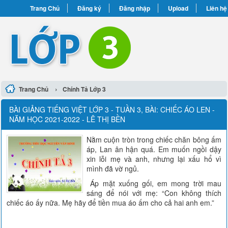
Trang Chủ
Đăng ký
Đăng nhập
Upload
Liên hệ
›
Trang Chủ
Chính Tả Lớp 3
BÀI GIẢNG TIẾNG VIỆT LỚP 3 - TUẦN 3, BÀI: CHIẾC ÁO LEN -
NĂM HỌC 2021-2022 - LÊ THỊ BỀN
Nằm cuộn tròn trong chiếc chăn bông ấm
áp, Lan ân hận quá. Em muốn ngồi dậy
xin lỗi mẹ và anh, nhưng lại xấu hổ vì
mình đã vờ ngủ.
Áp mặt xuống gối, em mong trời mau
sáng để nói với mẹ: “Con không thích
chiếc áo ấy nữa. Mẹ hãy để tiền mua áo ấm cho cả hai anh em.”