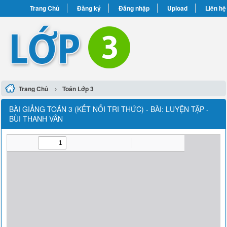
Trang Chủ
Đăng ký
Đăng nhập
Upload
Liên hệ
›
Trang Chủ
Toán Lớp 3
BÀI GIẢNG TOÁN 3 (KẾT NỐI TRI THỨC) - BÀI: LUYỆN TẬP -
BÙI THANH VÂN