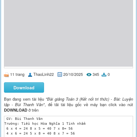
11 trang
ThaoLinh22
20/10/2025
345
0
Download
Bạn đang xem tài liệu
"Bài giảng Toán 3 (Kết nối tri thức) - Bài: Luyện
tập - Bùi Thanh Vân"
, để tải tài liệu gốc về máy bạn click vào nút
DOWNLOAD
ở trên
 GV: Bùi Thanh Vân

Trường: Tiểu học Hòa Nghĩa 1 Tính nhẩm

 6 x 4 = 24 8 x 5 = 40 7 x 8= 56

 4 x 6 = 24 5 x 8 = 40 8 x 7 = 56
