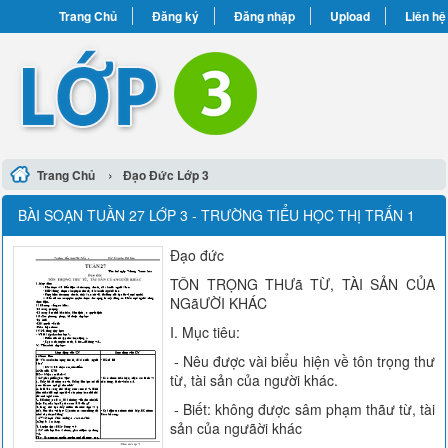
Trang Chủ
Đăng ký
Đăng nhập
Upload
Liên hệ
›
Trang Chủ
Đạo Đức Lớp 3
BÀI SOẠN TUẦN 27 LỚP 3 - TRƯỜNG TIỂU HỌC THỊ TRẤN 1
Đạo đức
TÔN TRỌNG THƯã TỪ, TÀI SẢN CỦA
NGãƯỜI KHÁC
I. Mục tiêu:
- Nêu được vài biểu hiện về tôn trọng thư
từ, tài sản của người khác.
- Biết: không được sâm phạm thãư từ, tài
sản của ngưãời khác