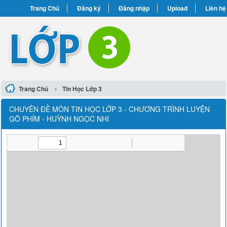
Trang Chủ
Đăng ký
Đăng nhập
Upload
Liên hệ
›
Trang Chủ
Tin Học Lớp 3
CHUYÊN ĐỀ MÔN TIN HỌC LỚP 3 - CHƯƠNG TRÌNH LUYỆN
GÕ PHÍM - HUỲNH NGỌC NHI