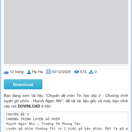
12 trang
Hạ Hạ
03/12/2025
574
0
Download
Bạn đang xem tài liệu
"Chuyên đề môn Tin học lớp 3 - Chương trình
luyện gõ phím - Huỳnh Ngọc Nhi"
, để tải tài liệu gốc về máy bạn click
vào nút
DOWNLOAD
ở trên
 CHUYÊN ĐỀ 4

 CHƯƠNG TRÌNH LUYỆN GÕ PHÍM

 Huỳnh Ngọc Nhi – Trường TH Phong Tân

 Luyện gõ phím thường thì có 2 kiểu gõ bàn phím: Một là gõ phí