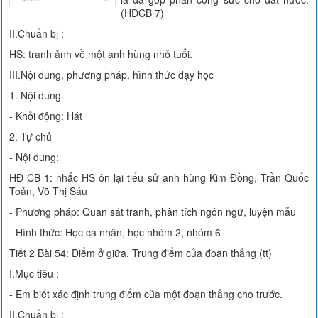
(HĐCB 7)
II.Chuẩn bị :
HS: tranh ảnh về một anh hùng nhỏ tuổi.
III.Nội dung, phương pháp, hình thức dạy học
1. Nội dung
- Khởi động: Hát
2. Tự chủ
- Nội dung:
HĐ CB 1: nhắc HS ôn lại tiểu sử anh hùng Kim Đồng, Trần Quốc
Toản, Võ Thị Sáu
- Phương pháp: Quan sát tranh, phân tích ngôn ngữ, luyện mẫu
- Hình thức: Học cá nhân, học nhóm 2, nhóm 6
Tiết 2 Bài 54: Điểm ở giữa. Trung điểm của đoạn thẳng (tt)
I.Mục tiêu :
- Em biết xác định trung điểm của một đoạn thẳng cho trước.
II.Chuẩn bị :