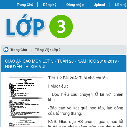
Trang Chủ
Đăng ký
Đăng nhập
Upload
Liên hệ
›
Trang Chủ
Tiếng Việt Lớp 3
GIÁO ÁN CÁC MÔN LỚP 3 - TUẦN 20 - NĂM HỌC 2018-2019 -
NGUYỄN THỊ KIM VUI
Tiết 1,2 Bài 20A: Tuổi nhỏ chí lớn
I.Mục tiêu :
- Đọc hiểu câu chuyện Ở lại với chiến
khu.
-Báo cáo về kết quả học tập, lao động
của tổ trong tháng.
KNS: Giáo dục HS chăm ngoan, học tốt
là đã góp phần công sức cho đất nước.