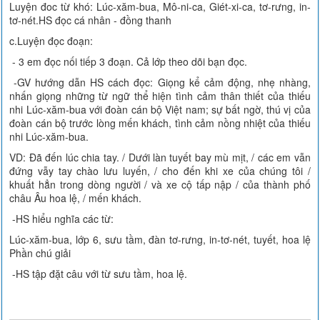
Luyện đoc từ khó: Lúc-xăm-bua, Mô-ni-ca, Giét-xi-ca, tơ-rưng, in-
tơ-nét.HS đọc cá nhân - đồng thanh
c.Luyện đọc đoạn:
- 3 em đọc nối tiếp 3 đoạn. Cả lớp theo dõi bạn đọc.
-GV hướng dẫn HS cách đọc: Giọng kể cảm động, nhẹ nhàng,
nhấn giọng những từ ngữ thể hiện tình cảm thân thiết của thiếu
nhi Lúc-xăm-bua với đoàn cán bộ Việt nam; sự bất ngờ, thú vị của
đoàn cán bộ trước lòng mến khách, tình cảm nồng nhiệt của thiếu
nhi Lúc-xăm-bua.
VD: Đã đến lúc chia tay. / Dưới làn tuyết bay mù mịt, / các em vẫn
đứng vẫy tay chào lưu luyến, / cho đến khi xe của chúng tôi /
khuất hẳn trong dòng người / và xe cộ tấp nập / của thành phố
châu Âu hoa lệ, / mến khách.
-HS hiểu nghĩa các từ:
Lúc-xăm-bua, lớp 6, sưu tầm, đàn tơ-rưng, in-tơ-nét, tuyết, hoa lệ
Phần chú giải
-HS tập đặt câu với từ sưu tầm, hoa lệ.