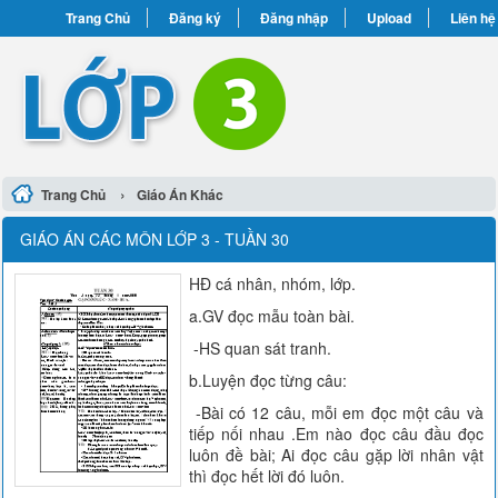
Trang Chủ
Đăng ký
Đăng nhập
Upload
Liên hệ
›
Trang Chủ
Giáo Án Khác
GIÁO ÁN CÁC MÔN LỚP 3 - TUẦN 30
HĐ cá nhân, nhóm, lớp.
a.GV đọc mẫu toàn bài.
-HS quan sát tranh.
b.Luyện đọc từng câu:
-Bài có 12 câu, mỗi em đọc một câu và
tiếp nối nhau .Em nào đọc câu đầu đọc
luôn đề bài; Ai đọc câu gặp lời nhân vật
thì đọc hết lời đó luôn.